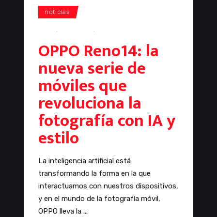
noticias
OPPO
,
oppo reno
,
smartphones
OPPO Reno14: la
nueva serie de
móviles que
revoluciona la
fotografía con IA y
estilo
La inteligencia artificial está
transformando la forma en la que
interactuamos con nuestros dispositivos,
y en el mundo de la fotografía móvil,
OPPO lleva la