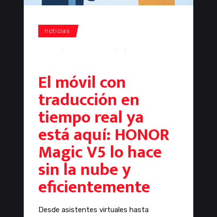
noticias
HONOR
,
honor magic v5
,
IA
,
Inteligencia
Artificial
El móvil con
traducción en
tiempo real ya
está aquí: HONOR
Magic V5 lo hace
sin la nube y
eficientemente
Desde asistentes virtuales hasta