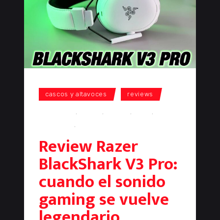
cascos y altavoces
reviews
auriculares
,
cascos
,
gaming
,
Razer
,
Razer
Blackshark
,
review
Review Razer
BlackShark V3 Pro:
cuando el sonido
gaming se vuelve
legendario