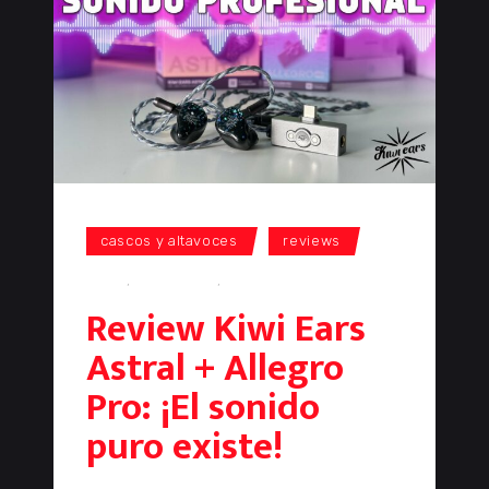
cascos y altavoces
reviews
audio
,
auriculares
,
kiwi ears
Review Kiwi Ears
Astral + Allegro
Pro: ¡El sonido
puro existe!