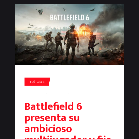
noticias
Battlefield
,
ea games
,
gaming
,
shooter
Battlefield 6
presenta su
ambicioso