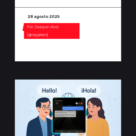
28 agosto 2025
Por
Joaquin Alviz
(@rayjaken)
0 Comentarios
0