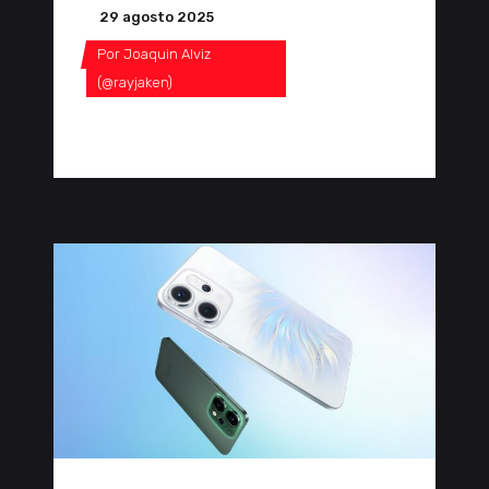
29 agosto 2025
Por
Joaquin Alviz
(@rayjaken)
0 Comentarios
0