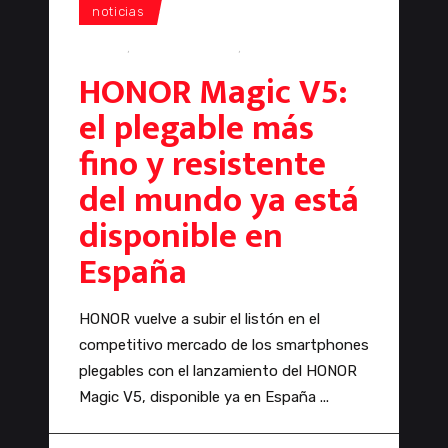
noticias
HONOR
,
honor magic v5
,
smartphone
HONOR Magic V5:
el plegable más
fino y resistente
del mundo ya está
disponible en
España
HONOR vuelve a subir el listón en el
competitivo mercado de los smartphones
plegables con el lanzamiento del HONOR
Magic V5, disponible ya en España