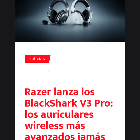
noticias
auriculares
,
gaming
,
Razer
,
Razer
Blackshark
Razer lanza los
BlackShark V3 Pro:
los auriculares
wireless más
avanzados jamás