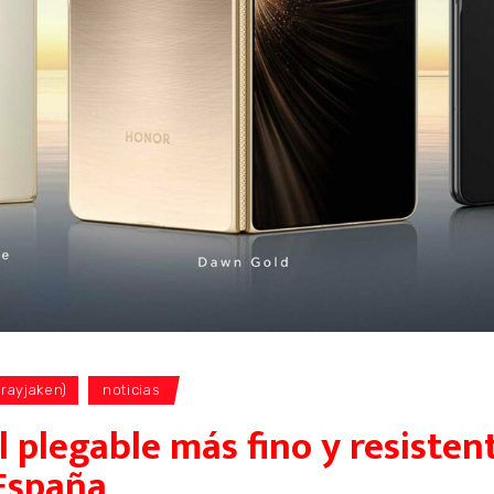
@rayjaken)
noticias
 plegable más fino y resiste
 España