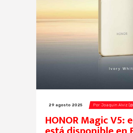
29 agosto 2025
Por
Joaquin Alviz (
HONOR Magic V5: el
está disponible en