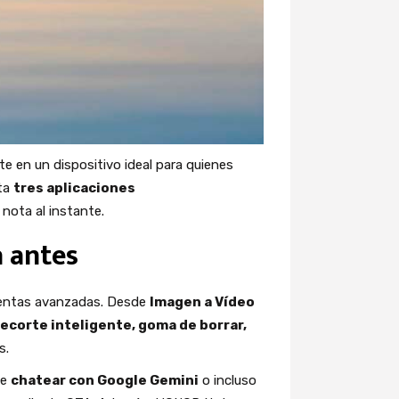
rte en un dispositivo ideal para quienes
sta
tres aplicaciones
nota al instante.
a antes
amientas avanzadas. Desde
Imagen a Vídeo
recorte inteligente, goma de borrar,
s.
de
chatear con Google Gemini
o incluso