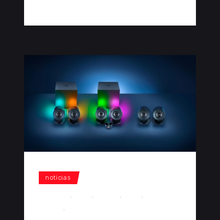
noticias
altavoces
,
audio
,
gaming
,
Razer
,
Razer
Nommo
,
sonido