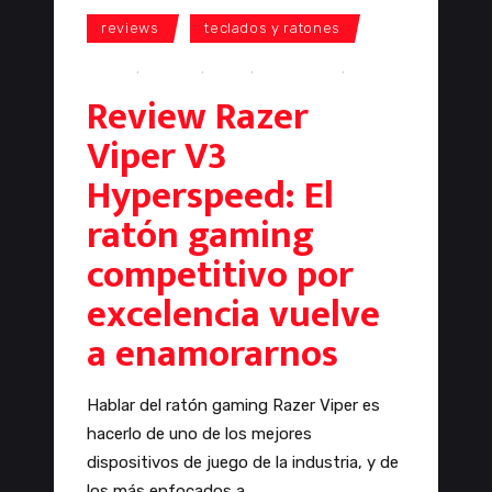
reviews
teclados y ratones
mouse
,
ratones
,
Razer
,
Razer Viper
,
review
Review Razer
Viper V3
Hyperspeed: El
ratón gaming
competitivo por
excelencia vuelve
a enamorarnos
Hablar del ratón gaming Razer Viper es
hacerlo de uno de los mejores
dispositivos de juego de la industria, y de
los más enfocados a