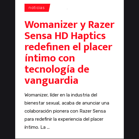
noticias
Razer
,
razer sensa
Womanizer y Razer
Sensa HD Haptics
redefinen el placer
íntimo con
tecnología de
vanguardia
Womanizer, líder en la industria del
bienestar sexual, acaba de anunciar una
colaboración pionera con Razer Sensa
para redefinir la experiencia del placer
íntimo. La