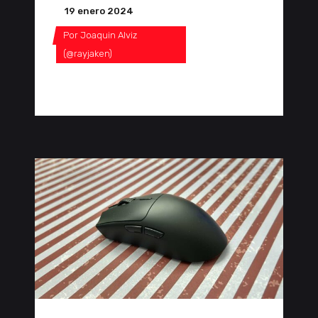
19 enero 2024
Por
Joaquin Alviz
(@rayjaken)
0 Comentarios
0