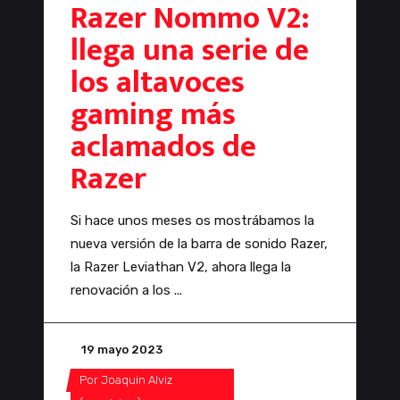
Razer Nommo V2:
llega una serie de
los altavoces
gaming más
aclamados de
Razer
Si hace unos meses os mostrábamos la
nueva versión de la barra de sonido Razer,
la Razer Leviathan V2, ahora llega la
renovación a los
19 mayo 2023
Por
Joaquin Alviz