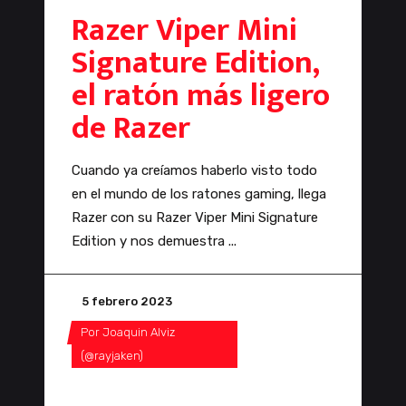
Razer Viper Mini
Signature Edition,
el ratón más ligero
de Razer
Cuando ya creíamos haberlo visto todo
en el mundo de los ratones gaming, llega
Razer con su Razer Viper Mini Signature
Edition y nos demuestra
5 febrero 2023
Por
Joaquin Alviz
(@rayjaken)
0 Comentarios
0