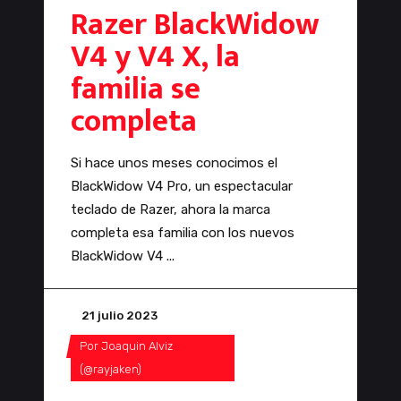
Razer BlackWidow
V4 y V4 X, la
familia se
completa
Si hace unos meses conocimos el
BlackWidow V4 Pro, un espectacular
teclado de Razer, ahora la marca
completa esa familia con los nuevos
BlackWidow V4
21 julio 2023
Por
Joaquin Alviz
(@rayjaken)
0 Comentarios
0