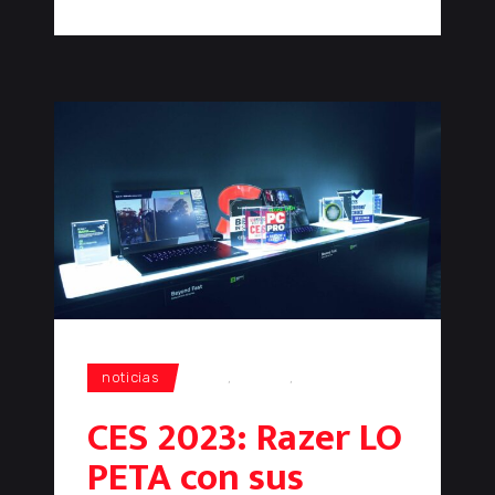
noticias
CES
,
gaming
,
Razer
CES 2023: Razer LO
PETA con sus