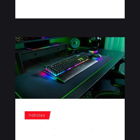
0 Comentarios
0
noticias
gaming
,
Razer
,
razer blackwidow
,
razer
blackwidow v4
,
teclados