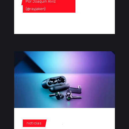
Por
Joaquin Alviz
(@rayjaken)
0 Comentarios
0
noticias
Razer
,
Razer Hammerhead