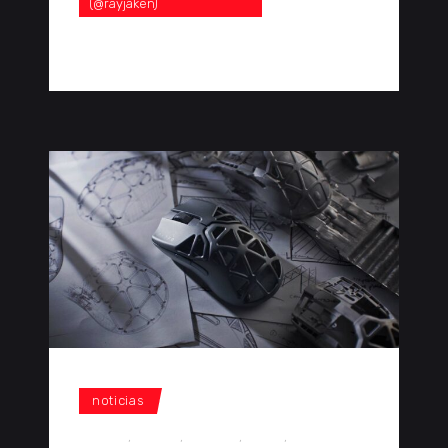
(@rayjaken)
0 Comentarios
0
noticias
gaming
,
mouse
,
ratones
,
Razer
,
Razer Viper