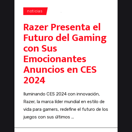
noticias
CES
,
Razer
Razer Presenta el
Futuro del Gaming
con Sus
Emocionantes
Anuncios en CES
2024
Iluminando CES 2024 con innovación,
Razer, la marca líder mundial en estilo de
vida para gamers, redefine el futuro de los
juegos con sus últimos