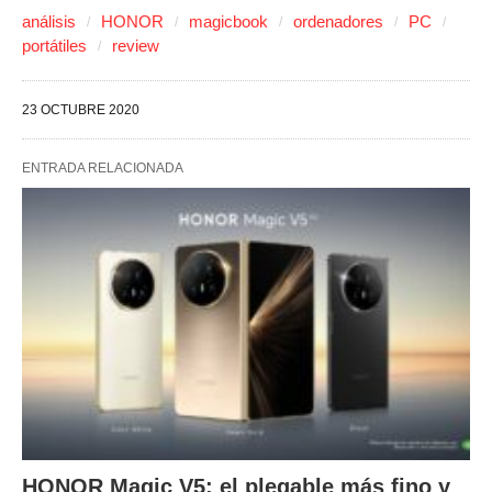
análisis
HONOR
magicbook
ordenadores
PC
portátiles
review
23 OCTUBRE 2020
ENTRADA RELACIONADA
HONOR Magic V5: el plegable más fino y