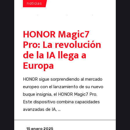
noticias
HONOR
,
HONOR Magic7
,
smartphone
,
smartphones
HONOR Magic7
Pro: La revolución
de la IA llega a
Europa
HONOR sigue sorprendiendo al mercado
europeo con el lanzamiento de su nuevo
buque insignia, el HONOR Magic7 Pro.
Este dispositivo combina capacidades
avanzadas de IA,
15 enero 2025