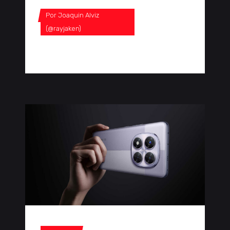
Por
Joaquin Alviz
(@rayjaken)
0 Comentarios
0