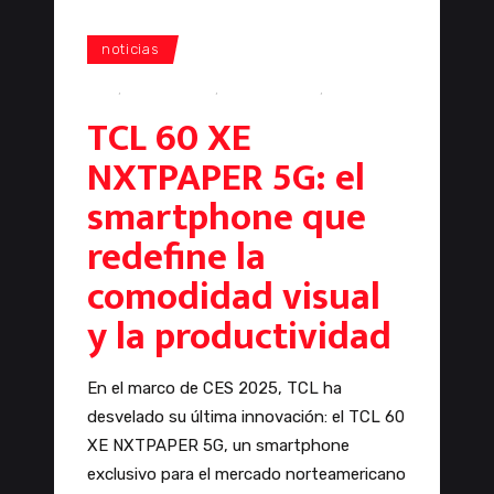
noticias
CES
,
smartphone
,
smartphones
,
TCL
TCL 60 XE
NXTPAPER 5G: el
smartphone que
redefine la
comodidad visual
y la productividad
En el marco de CES 2025, TCL ha
desvelado su última innovación: el TCL 60
XE NXTPAPER 5G, un smartphone
exclusivo para el mercado norteamericano