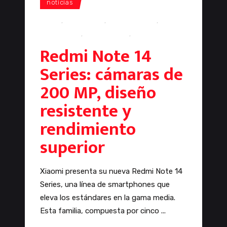
noticias
Redmi
,
Redmi Note
,
Redmi Note 14
,
smartphone
,
smartphones
,
Xiaomi
Redmi Note 14
Series: cámaras de
200 MP, diseño
resistente y
rendimiento
superior
Xiaomi presenta su nueva Redmi Note 14
Series, una línea de smartphones que
eleva los estándares en la gama media.
Esta familia, compuesta por cinco