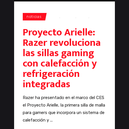
noticias
CES
,
gaming
,
Razer
,
sillas
Proyecto Arielle:
Razer revoluciona
las sillas gaming
con calefacción y
refrigeración
integradas
Razer ha presentado en el marco del CES
el Proyecto Arielle, la primera silla de malla
para gamers que incorpora un sistema de
calefacción y