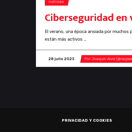
noticias
ataques
,
avast
,
cibersegurid
Ciberseguridad en 
El verano, una época ansiada por muchos pa
están más activos
28 julio 2023
Por
Joaquin Alviz (@rayjak
PRIVACIDAD Y COOKIES