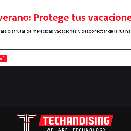
ad
,
hacker
verano: Protege tus vacacione
ra disfrutar de merecidas vacaciones y desconectar de la rutina d
en)
0 Comentarios
0