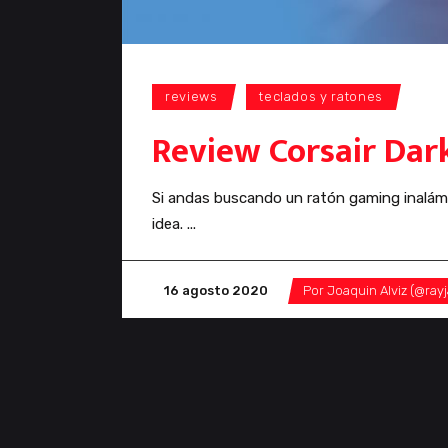
reviews
teclados y ratones
anál
Review Corsair Dar
Si andas buscando un ratón gaming inalámb
idea.
16 agosto 2020
Por
Joaquin Alviz (@ray