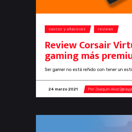
cascos y altavoces
reviews
anál
Review Corsair Virt
gaming más premi
Ser gamer no está reñido con tener un esti
24 marzo 2021
Por
Joaquin Alviz (@rayj