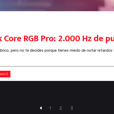
isis
,
Corsair
,
gaming
,
mouse
,
ratones
,
review
k Core RGB Pro: 2.000 Hz de p
rico, pero no te decides porque tienes miedo de notar retardos
jaken)
0 Comentarios
0
1
2
3