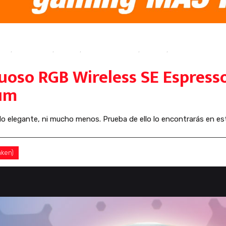
isis
,
auriculares
,
Corsair
,
Corsair Virtuoso
,
gaming
,
review
uoso RGB Wireless SE Espresso
um
lo elegante, ni mucho menos. Prueba de ello lo encontrarás en es
aken)
0 Comentarios
0