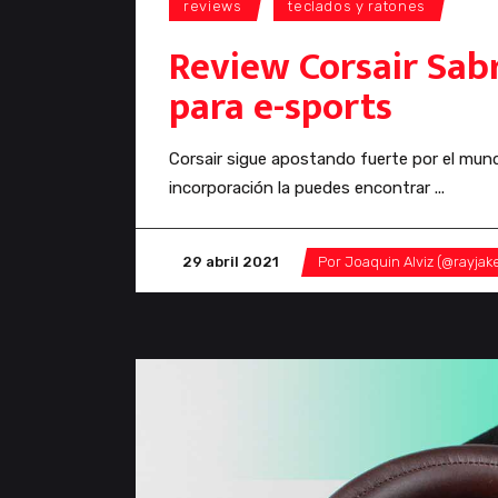
reviews
teclados y ratones
anál
Review Corsair Sabr
para e-sports
Corsair sigue apostando fuerte por el mu
incorporación la puedes encontrar
29 abril 2021
Por
Joaquin Alviz (@rayjak