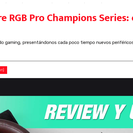
isis
,
Corsair
,
Corsair Sabre
,
gaming
,
mouse
,
ratones
,
review
e RGB Pro Champions Series: 
ndo gaming, presentándonos cada poco tiempo nuevos periférico
en)
0 Comentarios
0