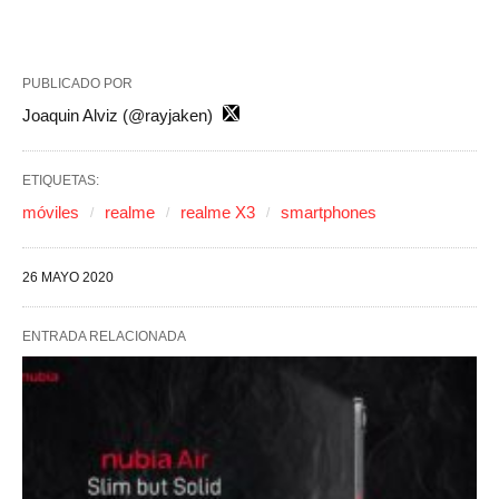
PUBLICADO POR
Joaquin Alviz (@rayjaken)
ETIQUETAS:
móviles
realme
realme X3
smartphones
26 MAYO 2020
ENTRADA RELACIONADA