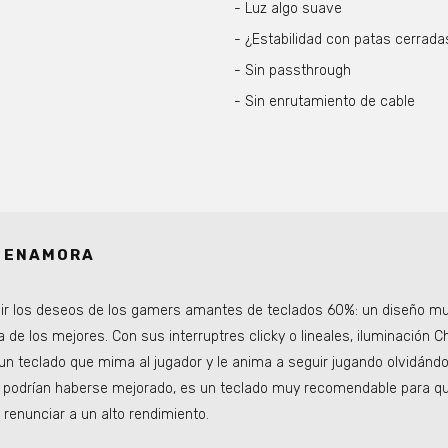
Luz algo suave
¿Estabilidad con patas cerrada
Sin passthrough
Sin enrutamiento de cable
E ENAMORA
lir los deseos de los gamers amantes de teclados 60%: un diseño m
 de los mejores. Con sus interruptres clicky o lineales, iluminación 
un teclado que mima al jugador y le anima a seguir jugando olvidánd
e podrían haberse mejorado, es un teclado muy recomendable para q
renunciar a un alto rendimiento.