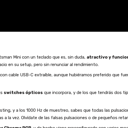
tsman Mini con un teclado que es, sin duda,
atractivo y funcio
io en su setup, pero sin renunciar al rendimiento.
on cable USB-C extraíble, aunque hubiéramos preferido que fuera 
os
switches ópticos
que incorpora, y de los que tendrás dos tip
osting, y a los 1000 Hz de muestreo, sabes que todas las pulsaci
a la vez. Olvídate de las falsas pulsaciones o de pequeños reta
r Chroma RGB
, y de hecho viene preconfigurado con varios mo