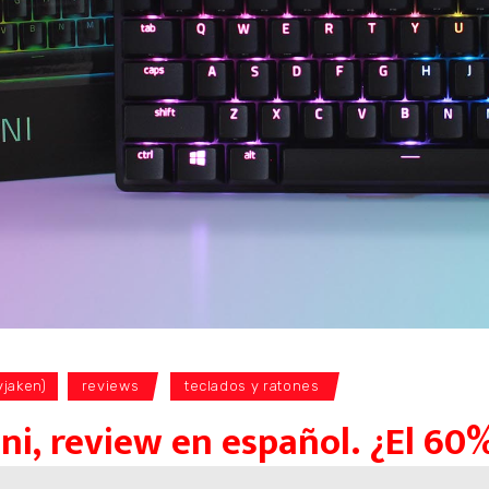
yjaken)
reviews
teclados y ratones
i, review en español. ¿El 60