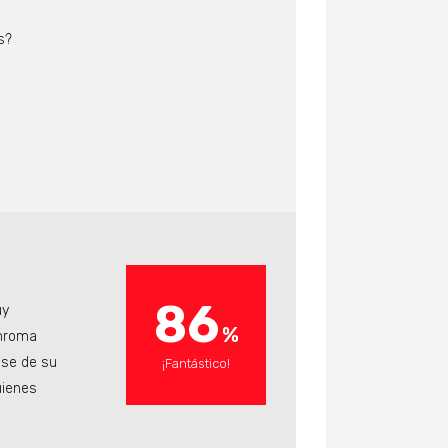
s?
86
uy
Chroma
ose de su
¡Fantástico!
uienes