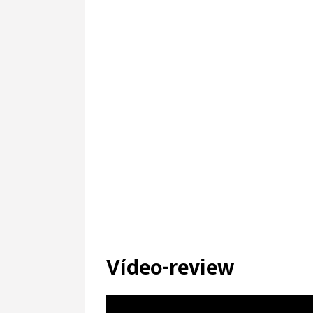
Formato
Interruptores
Keycaps
Conectivida
Construcció
Otros
Dimensione
Vídeo-review