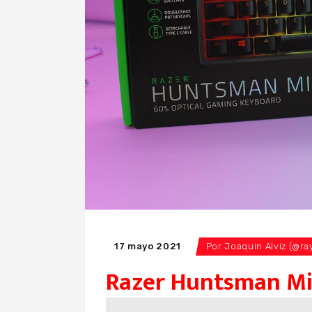
17 mayo 2021
Por
Joaquin Alviz (@ra
Razer Huntsman Min