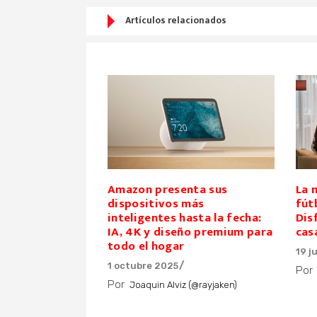
Artículos relacionados
Amazon presenta sus
La 
dispositivos más
fút
inteligentes hasta la fecha:
Dis
IA, 4K y diseño premium para
cas
todo el hogar
19 j
1 octubre 2025
Por
Por
Joaquin Alviz (@rayjaken)