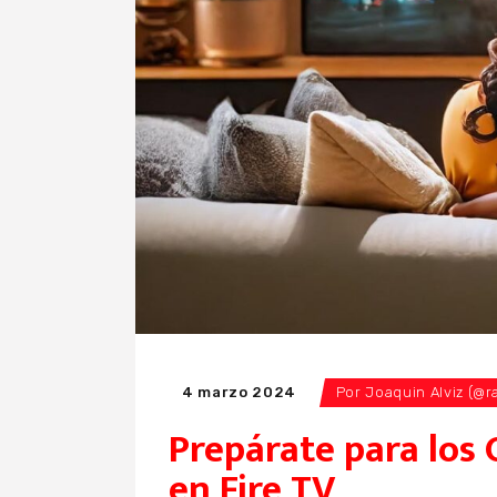
4 marzo 2024
Por
Joaquin Alviz (@r
Prepárate para los 
en Fire TV