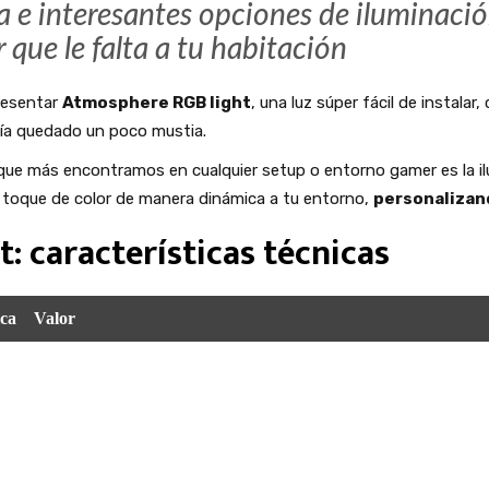
a e interesantes opciones de iluminaci
r que le falta a tu habitación
resentar
Atmosphere RGB light
, una luz súper fácil de instala
bía quedado un poco mustia.
ue más encontramos en cualquier setup o entorno gamer es la ilu
 toque de color de manera dinámica a tu entorno,
personalizan
: características técnicas
ica
Valor
n
Aluminio y hierro
40 cm x 142 cm
2 kilos