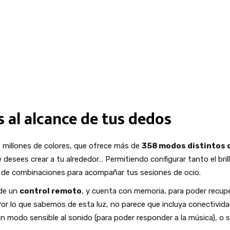
Iluminación LED con 16 millones de colores
Hasta 358 efectos distintos de iluminación, con luz multicolor, m
degradada o aleatoria
Mando a distancia
Memoria de apagado
Color, modo, brillo y velocidad personalizables
s al alcance de tus dedos
 millones de colores, que ofrece más de
358 modos distintos 
e desees crear a tu alrededor… Permitiendo configurar tanto el bril
dad de combinaciones para acompañar tus sesiones de ocio.
de un
control remoto
, y cuenta con memoria, para poder recuper
Por lo que sabemos de esta luz, no parece que incluya conectivida
 modo sensible al sonido (para poder responder a la música), o 