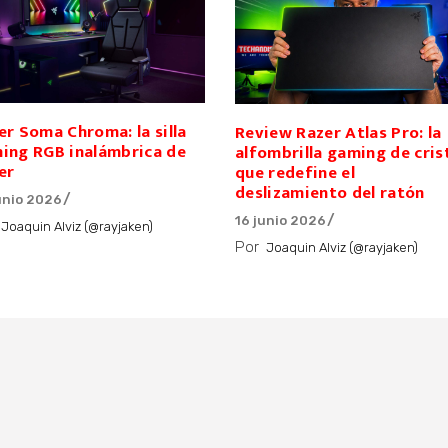
er Soma Chroma: la silla
Review Razer Atlas Pro: la
ing RGB inalámbrica de
alfombrilla gaming de cris
er
que redefine el
deslizamiento del ratón
unio 2026
16 junio 2026
Joaquin Alviz (@rayjaken)
Por
Joaquin Alviz (@rayjaken)