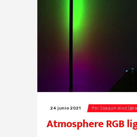
24 junio 2021
Por
Joaquin Alviz (@r
Atmosphere RGB lig