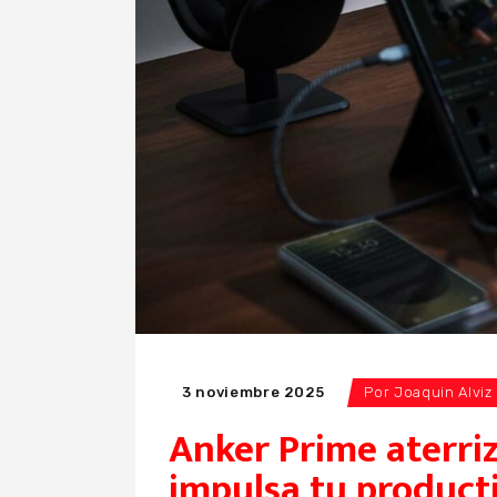
3 noviembre 2025
Por
Joaquin Alviz
Anker Prime aterriz
impulsa tu product