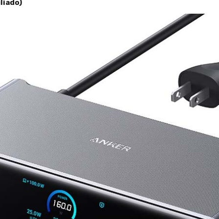
liado)